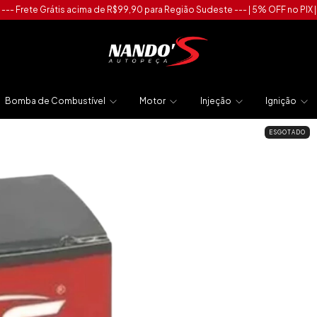
--- Frete Grátis acima de R$99,90 para Região Sudeste --- | 5% OFF no PIX |
Bomba de Combustível
Motor
Injeção
Ignição
ESGOTADO