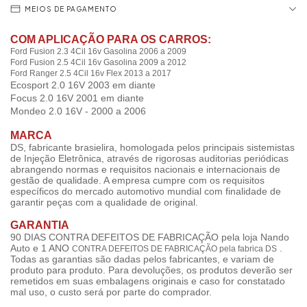
MEIOS DE PAGAMENTO
COM APLICAÇÃO PARA OS CARROS:
Ford
Fusion 2.3 4Cil 16v Gasolina 2006 a 2009
Ford
Fusion 2.5 4Cil 16v Gasolina 2009 a 2012
Ford
Ranger 2.5 4Cil 16v Flex 2013 a 2017
Ecosport 2.0 16V 2003 em diante
Focus 2.0 16V 2001
em diante
Mondeo 2.0 16V - 2000 a 2006
MARCA
DS, fabricante brasielira, homologada pelos principais sistemistas
de Injeção Eletrônica, através de rigorosas auditorias periódicas
abrangendo normas e requisitos nacionais e internacionais de
gestão de qualidade. A empresa cumpre com os requisitos
específicos do mercado automotivo mundial com finalidade de
garantir peças com a qualidade de original.
GARANTIA
90 DIAS CONTRA DEFEITOS DE FABRICAÇÃO pela loja Nando
Auto e 1 ANO
.
CONTRA DEFEITOS DE FABRICAÇÃO pela fabrica DS
Todas as garantias são dadas pelos fabricantes, e variam de
produto para produto. Para devoluções, os produtos deverão ser
remetidos em suas embalagens originais e caso for constatado
mal uso, o custo será por parte do comprador.