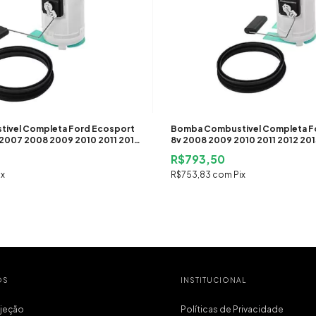
ivel Completa Ford Ecosport
Bomba Combustivel Completa For
6 2007 2008 2009 2010 2011 2012
8v 2008 2009 2010 2011 2012 201
R$793,50
ix
R$753,83
com
Pix
OS
INSTITUCIONAL
njeção
Políticas de Privacidade