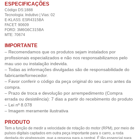
ESPECIFICAÇÕES
Código DS:1888
Tecnologia: Indutivo | Vias: 02
E-KLASS: ESR4315BA
FACET: 90609
FORD: 3M6G6C315BA
MTE: 70674
IMPORTANTE
– Recomendamos que os produtos sejam instalados por
profissionais especializados e não nos responsabilizamos pelo
mau uso ou instalação indevida.
– Todas as informações divulgadas são de responsabilidade do
fabricante/fornecedor.
– Favor conferir o código da peça original do seu carro antes da
compra.
– Prazo de troca e devolução por arrempedimento (Compra
errada ou desistência): 7 dias a partir do recebimento do produto
– Lei nº 8.078
– Imagem meramente ilustrativa
PRODUTO
Tem a função de medir a velocidade de rotação do motor (RPM), por meio de
pulsos digitais captados em outra peça importante para o carro, a roda
dentada do virabrequim, que a repassa para a central. É tão essencial para