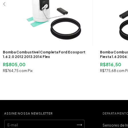
Bomba Combustivel Completa Ford Ecosport
Bomba Combust
1.6 2.0 2012 2013 2014 Flex
Fiesta 1.6 200
2013 2014 Flex
R$805,00
R$816,50
R$764,75
com
Pix
R$775,68
com
P
ASSINE NOSSA NEWSLETTER
DEPARTAMENT
Sensores de I