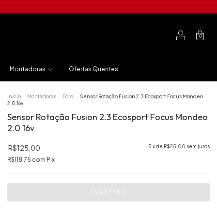
0
Montadoras
Ofertas Quentes
Início
.
Montadoras
.
Ford
.
Sensor Rotação Fusion 2.3 Ecosport Focus Mondeo
2.0 16v
Sensor Rotação Fusion 2.3 Ecosport Focus Mondeo
2.0 16v
R$125,00
5
x de
R$25,00
sem juros
R$118,75
com
Pix