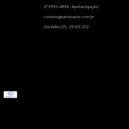
27 99511-4894 - Apenas ligação!
contato@nandoauto.com.br
Vila Velha / ES - 29.102-572