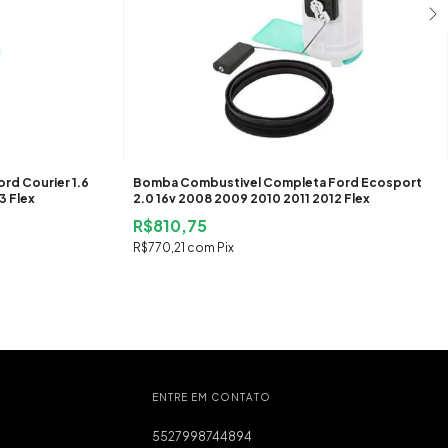
d Courier 1.6
Bomba Combustivel Completa Ford Ecosport
3 Flex
2.0 16v 2008 2009 2010 2011 2012 Flex
R$810,75
R$770,21
com
Pix
ENTRE EM CONTATO
5527998744894