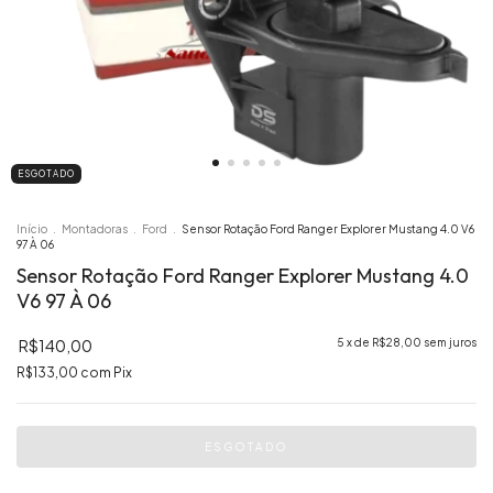
ESGOTADO
Início
.
Montadoras
.
Ford
.
Sensor Rotação Ford Ranger Explorer Mustang 4.0 V6
97 À 06
Sensor Rotação Ford Ranger Explorer Mustang 4.0
V6 97 À 06
R$140,00
5
x de
R$28,00
sem juros
R$133,00
com
Pix