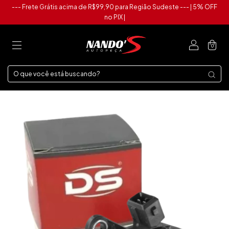
--- Frete Grátis acima de R$99,90 para Região Sudeste --- | 5% OFF
no PIX |
0