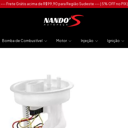
--- Frete Grátis acima de R$99,90 para Região Sudeste --- | 5% OFF no PIX |
Bomba de Combustível
Motor
Injeção
Ignição