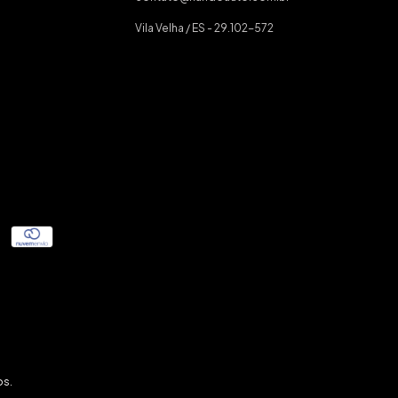
Vila Velha / ES - 29.102-572
os.