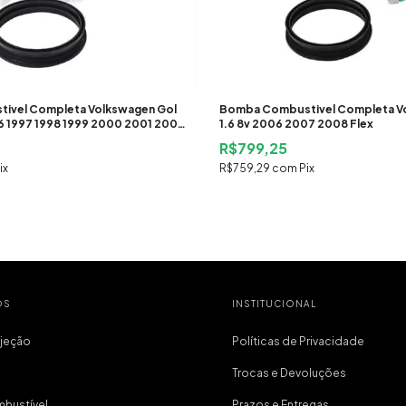
ivel Completa Volkswagen Gol
Bomba Combustivel Completa Vo
996 1997 1998 1999 2000 2001 2002
1.6 8v 2006 2007 2008 Flex
 Gasolina
R$799,25
ix
R$759,29
com
Pix
OS
INSTITUCIONAL
njeção
Políticas de Privacidade
Trocas e Devoluções
bustível
Prazos e Entregas