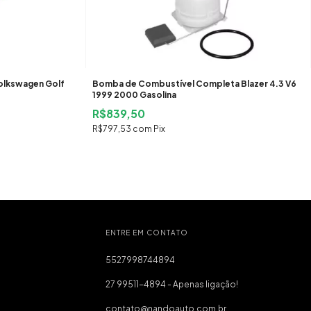
lkswagen Golf
Bomba de Combustível Completa Blazer 4.3 V6
1999 2000 Gasolina
R$839,50
R$797,53
com
Pix
ENTRE EM CONTATO
5527998744894
27 99511-4894 - Apenas ligação!
contato@nandoauto.com.br