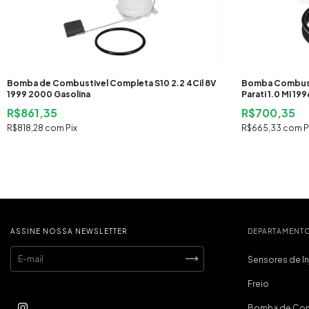
Bomba de Combustivel Completa S10 2.2 4Cil 8V
Bomba Combust
1999 2000 Gasolina
Parati 1.0 MI 1
2003 2004 2005
R$861,35
R$700,35
R$818,28
com
Pix
R$665,33
com
P
ASSINE NOSSA NEWSLETTER
DEPARTAMENT
Sensores de I
Freio
Bomba de Com