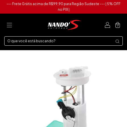
--- Frete Grátis acima de R$99,90 para Região Sudeste --- | 5% OFF
no PIX |
0